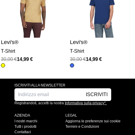
Levi's®
Levi's®
T-Shirt
T-Shirt
Il
Il
Il
Il
30,00
€
14,99
€
30,00
€
14,99
€
prezzo
prezzo
prezzo
prezzo
originale
attuale
originale
attuale
era:
è:
era:
è:
ISCRIVITI ALLA NEWSLETTER
30,00 €.
14,99 €.
30,00 €.
14,99 €.
ISCRIVITI
Registrandoti, accetti la nostra
Informativa sulla privacy*.
AZIENDA
LEGAL
I nostri marchi
Aggiorna le preferenze sui cookie
Tutti i prodotti
Termini e Condizioni
Contattaci