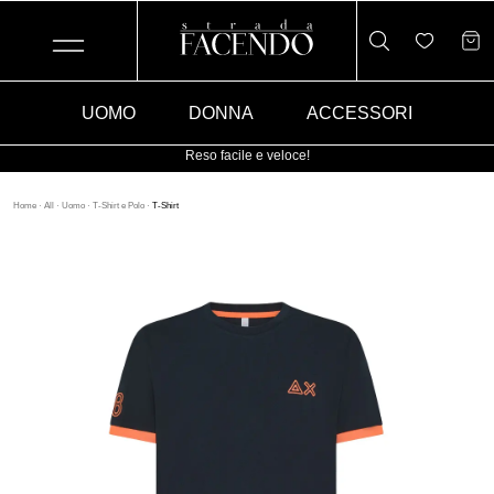
UOMO
DONNA
ACCESSORI
Reso facile e veloce!
Home
·
All
·
Uomo
·
T-Shirt e Polo
·
T-Shirt