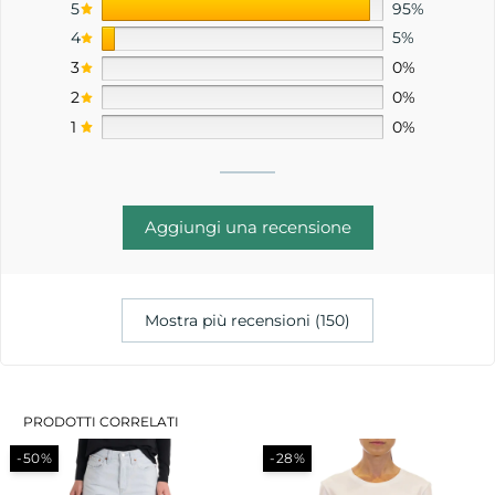
5
95%
4
5%
3
0%
2
0%
1
0%
Aggiungi una recensione
Mostra più recensioni (150)
PRODOTTI CORRELATI
-50%
-28%