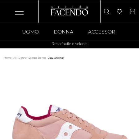
UOMO
DONNA
ACCESSORI
Reso facile e veloce!
Home
·
All
·
Donna
·
Scarpe Donna
·
Jazz Original