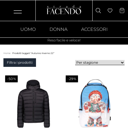
UOMO
DONNA
ACCESSORI
Reso facile e veloce!
Home
·
Prodotti taggati “Autunno Inverno 22”
Filtra i prodotti
-50%
-29%