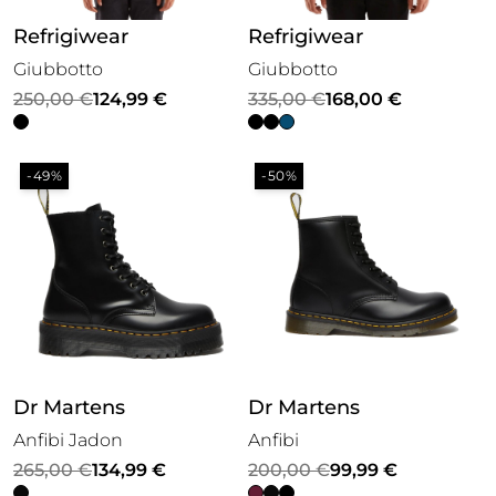
Refrigiwear
Refrigiwear
Giubbotto
Giubbotto
Il
Il
Il
Il
250,00
€
124,99
€
335,00
€
168,00
€
prezzo
prezzo
prezzo
prezzo
originale
attuale
originale
attuale
-49%
-50%
era:
è:
era:
è:
250,00 €.
124,99 €.
335,00 €.
168,00 €.
Dr Martens
Dr Martens
Anfibi Jadon
Anfibi
Il
Il
Il
Il
265,00
€
134,99
€
200,00
€
99,99
€