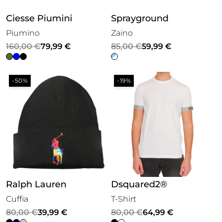
Ciesse Piumini
Sprayground
Piumino
Zaino
Il
Il
Il
Il
160,00
€
79,99
€
85,00
€
59,99
€
prezzo
prezzo
prezzo
prezzo
originale
attuale
originale
attuale
-50%
-19%
era:
è:
era:
è:
160,00 €.
79,99 €.
85,00 €.
59,99 €.
Ralph Lauren
Dsquared2®
Cuffia
T-Shirt
Il
Il
Il
Il
80,00
€
39,99
€
80,00
€
64,99
€