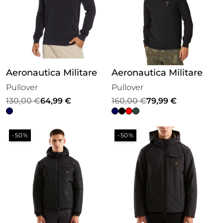
Aeronautica Militare
Aeronautica Militare
Pullover
Pullover
Il
Il
Il
Il
130,00
€
64,99
€
160,00
€
79,99
€
prezzo
prezzo
prezzo
prezzo
originale
attuale
originale
attuale
-50%
-50%
era:
è:
era:
è:
130,00 €.
64,99 €.
160,00 €.
79,99 €.