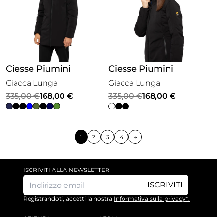
Ciesse Piumini
Ciesse Piumini
Giacca Lunga
Giacca Lunga
Il
Il
Il
Il
335,00
€
168,00
€
335,00
€
168,00
€
prezzo
prezzo
prezzo
prezzo
originale
attuale
originale
attuale
era:
è:
era:
è:
1
2
3
4
→
335,00 €.
168,00 €.
335,00 €.
168,00 €.
ISCRIVITI ALLA NEWSLETTER
ISCRIVITI
Registrandoti, accetti la nostra
Informativa sulla privacy*.