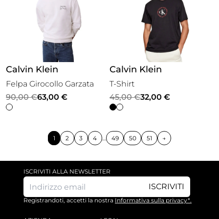
Calvin Klein
Calvin Klein
Felpa Girocollo Garzata
T-Shirt
Il
Il
Il
Il
90,00
€
63,00
€
45,00
€
32,00
€
prezzo
prezzo
prezzo
prezzo
originale
attuale
originale
attuale
era:
è:
era:
è:
1
2
3
4
…
49
50
51
→
90,00 €.
63,00 €.
45,00 €.
32,00 €.
ISCRIVITI ALLA NEWSLETTER
ISCRIVITI
Registrandoti, accetti la nostra
Informativa sulla privacy*.