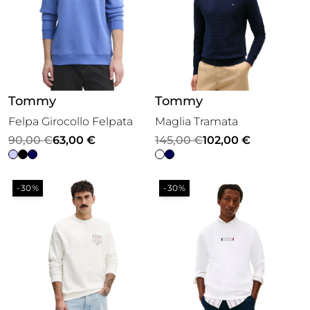
Tommy
Tommy
Felpa Girocollo Felpata
Maglia Tramata
Il
Il
Il
Il
90,00
€
63,00
€
145,00
€
102,00
€
prezzo
prezzo
prezzo
prezzo
originale
attuale
originale
attuale
-30%
-30%
era:
è:
era:
è:
90,00 €.
63,00 €.
145,00 €.
102,00 €.