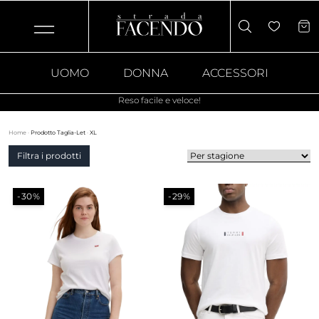
UOMO
DONNA
ACCESSORI
Reso facile e veloce!
Home
·
Prodotto Taglia-Let
·
XL
Filtra i prodotti
-30%
-29%