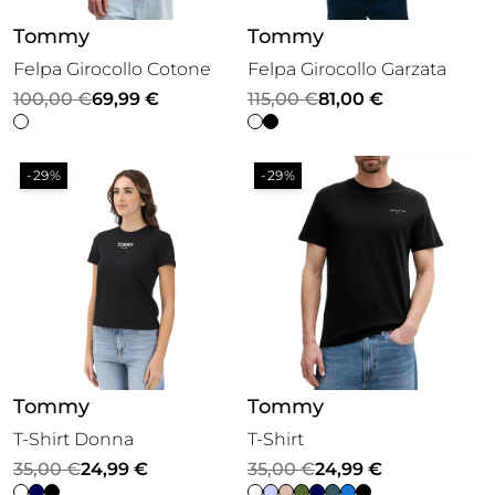
Tommy
Tommy
Felpa Girocollo Cotone
Felpa Girocollo Garzata
Il
Il
Il
Il
100,00
€
69,99
€
115,00
€
81,00
€
prezzo
prezzo
prezzo
prezzo
originale
attuale
originale
attuale
-29%
-29%
era:
è:
era:
è:
100,00 €.
69,99 €.
115,00 €.
81,00 €.
Tommy
Tommy
T-Shirt Donna
T-Shirt
Il
Il
Il
Il
35,00
€
24,99
€
35,00
€
24,99
€