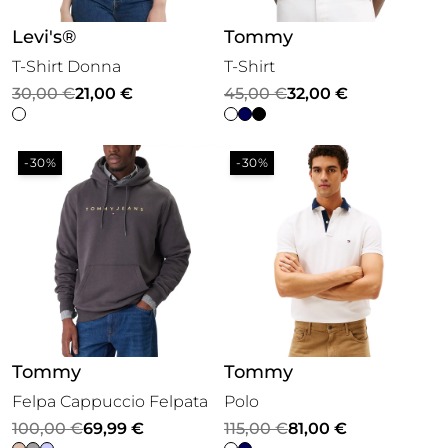
Levi's®
Tommy
T-Shirt Donna
T-Shirt
Il
Il
Il
Il
30,00
€
21,00
€
45,00
€
32,00
€
prezzo
prezzo
prezzo
prezzo
originale
attuale
originale
attuale
-30%
-30%
era:
è:
era:
è:
30,00 €.
21,00 €.
45,00 €.
32,00 €.
Tommy
Tommy
Felpa Cappuccio Felpata
Polo
Il
Il
Il
Il
100,00
€
69,99
€
115,00
€
81,00
€