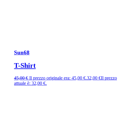
Sun68
T-Shirt
45,00
€
Il prezzo originale era: 45,00 €.
32,00
€
Il prezzo
attuale è: 32,00 €.