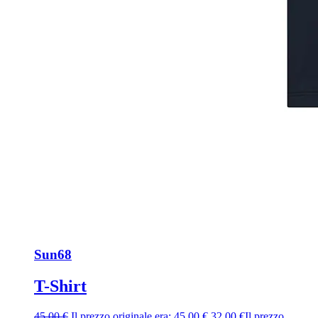
Sun68
T-Shirt
45,00
€
Il prezzo originale era: 45,00 €.
32,00
€
Il prezzo