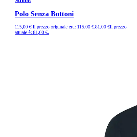
Sun68
Polo Senza Bottoni
115,00
€
Il prezzo originale era: 115,00 €.
81,00
€
Il prezzo
attuale è: 81,00 €.