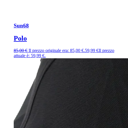
Sun68
Polo
85,00
€
Il prezzo originale era: 85,00 €.
59,99
€
Il prezzo
attuale è: 59,99 €.