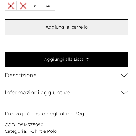
era:
è:
L
M
S
XS
95,00 €.
84,99 €.
Aggiungi al carrello
Aggiungi alla Lista
Descrizione
Informazioni aggiuntive
Prezzo più basso negli ultimi 30gg:
COD:
D9M3Z5090
Categoria:
T-Shirt e Polo