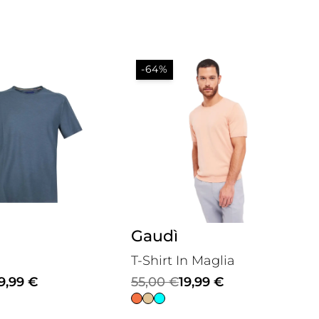
-64%
Gaudì
T-Shirt In Maglia
Il
Il
9,99
€
55,00
€
19,99
€
prezzo
prezzo