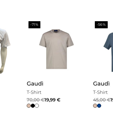
-71%
-56%
Gaudì
Gaudì
T-Shirt
T-Shirt
Il
Il
Il
Il
70,00
€
19,99
€
45,00
€
1
prezzo
prezzo
prezzo
prezzo