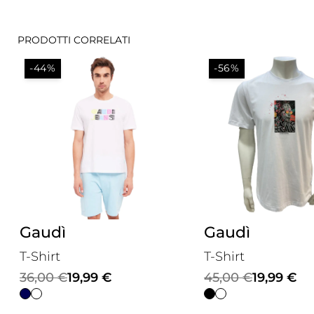
PRODOTTI CORRELATI
-44%
-56%
Gaudì
Gaudì
T-Shirt
T-Shirt
Il
Il
Il
Il
36,00
€
19,99
€
45,00
€
19,99
€
prezzo
prezzo
prezzo
prezzo