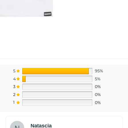
5
95%
4
5%
3
0%
2
0%
1
0%
Natascia