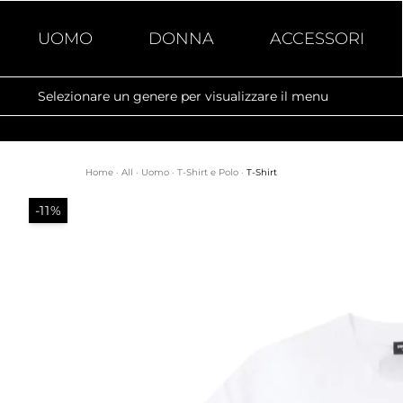
UOMO
DONNA
ACCESSORI
Selezionare un genere per visualizzare il menu
Home
·
All
·
Uomo
·
T-Shirt e Polo
·
T-Shirt
-11%