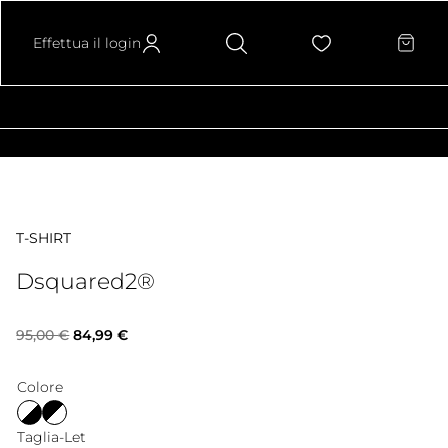
Effettua il login
T-SHIRT
Dsquared2®
Il
Il
95,00
€
84,99
€
prezzo
prezzo
Colore
originale
attuale
Taglia-Let