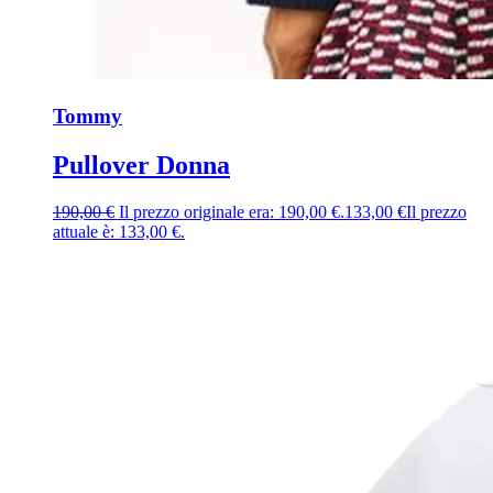
Tommy
Pullover Donna
190,00
€
Il prezzo originale era: 190,00 €.
133,00
€
Il prezzo
attuale è: 133,00 €.