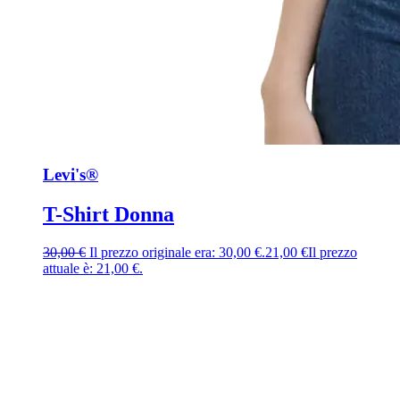
Levi's®
T-Shirt Donna
30,00
€
Il prezzo originale era: 30,00 €.
21,00
€
Il prezzo
attuale è: 21,00 €.