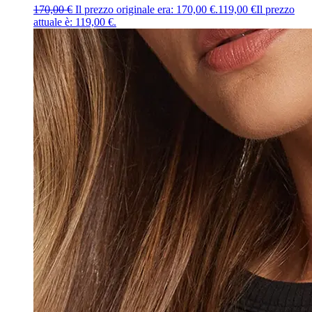
170,00
€
Il prezzo originale era: 170,00 €.
119,00
€
Il prezzo
attuale è: 119,00 €.