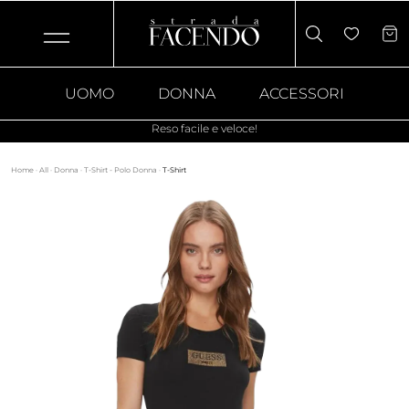
UOMO
DONNA
ACCESSORI
Reso facile e veloce!
Home
·
All
·
Donna
·
T-Shirt - Polo Donna
·
T-Shirt