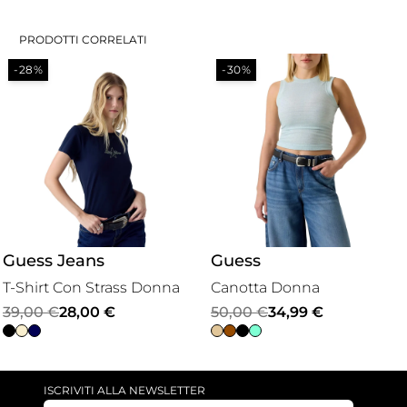
PRODOTTI CORRELATI
-28%
-30%
Guess Jeans
Guess
T-Shirt Con Strass Donna
Canotta Donna
Il
Il
Il
Il
39,00
€
28,00
€
50,00
€
34,99
€
prezzo
prezzo
prezzo
prezzo
originale
attuale
originale
attuale
era:
è:
era:
è:
ISCRIVITI ALLA NEWSLETTER