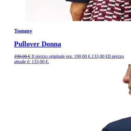
Tommy
Pullover Donna
190,00
€
Il prezzo originale era: 190,00 €.
133,00
€
Il prezzo
attuale è: 133,00 €.