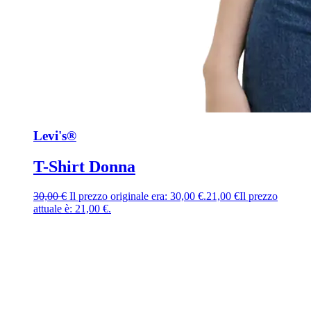
Levi's®
T-Shirt Donna
30,00
€
Il prezzo originale era: 30,00 €.
21,00
€
Il prezzo
attuale è: 21,00 €.