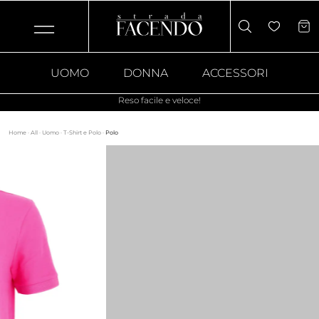
UOMO
DONNA
ACCESSORI
Reso facile e veloce!
Home
·
All
·
Uomo
·
T-Shirt e Polo
·
Polo