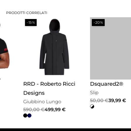
PRODOTTI CORRELATI
-15%
-20%
RRD - Roberto Ricci
Dsquared2®
Designs
Slip
Il
Il
50,00
€
39,99
€
Giubbino Lungo
prezzo
prezzo
Il
Il
590,00
€
499,99
€
originale
attuale
prezzo
prezzo
era:
è:
originale
attuale