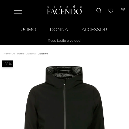
UOMO
DONNA
ACCESSORI
Reso facile e veloce!
Home
·
All
·
Uomo
·
Giubbotti
·
Giubbino
-15%