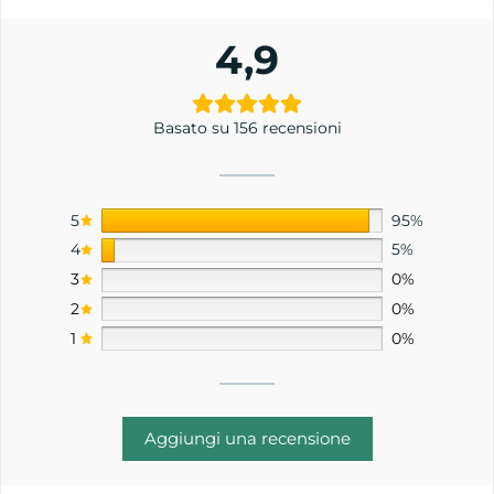
4,9
Basato su 156 recensioni
5
95%
4
5%
3
0%
2
0%
1
0%
Aggiungi una recensione