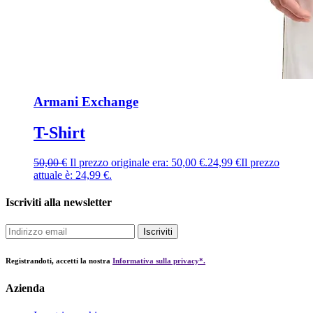
Armani Exchange
T-Shirt
50,00
€
Il prezzo originale era: 50,00 €.
24,99
€
Il prezzo
attuale è: 24,99 €.
Iscriviti alla newsletter
Iscriviti
Registrandoti, accetti la nostra
Informativa sulla privacy*.
Azienda