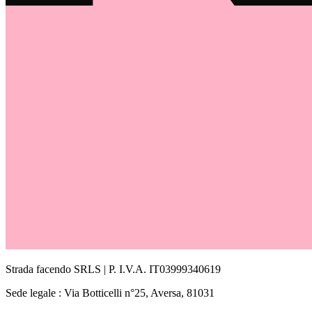
Strada facendo SRLS | P. I.V.A. IT03999340619
Sede legale : Via Botticelli n°25, Aversa, 81031