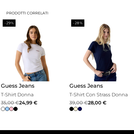
PRODOTTI CORRELATI
-29%
-28%
Guess Jeans
Guess Jeans
T-Shirt Donna
T-Shirt Con Strass Donna
Il
Il
Il
Il
35,00
€
24,99
€
39,00
€
28,00
€
prezzo
prezzo
prezzo
prezzo
originale
attuale
originale
attuale
era:
è:
era:
è: