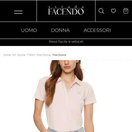
UOMO
DONNA
ACCESSORI
Reso facile e veloce!
Home
·
All
·
Donna
·
T-Shirt - Polo Donna
·
Polo Donna