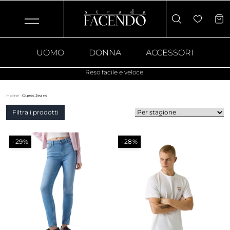
UOMO
DONNA
ACCESSORI
Reso facile e veloce!
Home
·
Guess Jeans
Filtra i prodotti
-29%
-28%