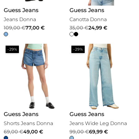
Guess Jeans
Guess Jeans
Jeans Donna
Canotta Donna
Il
Il
Il
Il
109,00
€
77,00
€
35,00
€
24,99
€
prezzo
prezzo
prezzo
prezzo
originale
attuale
originale
attuale
-29%
-29%
era:
è:
era:
è:
109,00 €.
77,00 €.
35,00 €.
24,99 €.
Guess Jeans
Guess Jeans
Shorts Jeans Donna
Jeans Wide Leg Donna
Il
Il
Il
Il
69,00
€
49,00
€
99,00
€
69,99
€