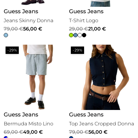
Guess Jeans
Guess Jeans
Jeans Skinny Donna
T-Shirt Logo
Il
Il
Il
Il
79,00
€
56,00
€
29,00
€
21,00
€
prezzo
prezzo
prezzo
prezzo
originale
attuale
originale
attuale
-29%
-29%
era:
è:
era:
è:
79,00 €.
56,00 €.
29,00 €.
21,00 €.
Guess Jeans
Guess Jeans
Bermuda Misto Lino
Top Jeans Cropped Donna
Il
Il
Il
Il
69,00
€
49,00
€
79,00
€
56,00
€