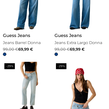
Guess Jeans
Guess Jeans
Jeans Barrel Donna
Jeans Extra Largo Donna
Il
Il
Il
Il
99,00
€
69,99
€
99,00
€
69,99
€
prezzo
prezzo
prezzo
prezzo
originale
attuale
originale
attuale
-29%
-29%
era:
è:
era:
è:
99,00 €.
69,99 €.
99,00 €.
69,99 €.