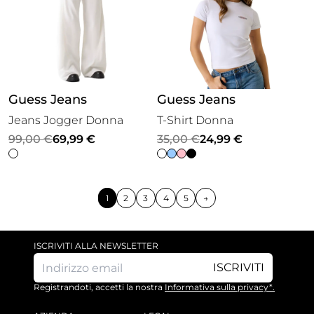
Guess Jeans
Guess Jeans
Jeans Jogger Donna
T-Shirt Donna
Il
Il
Il
Il
99,00
€
69,99
€
35,00
€
24,99
€
prezzo
prezzo
prezzo
prezzo
originale
attuale
originale
attuale
era:
è:
era:
è:
1
2
3
4
5
→
99,00 €.
69,99 €.
35,00 €.
24,99 €.
ISCRIVITI ALLA NEWSLETTER
ISCRIVITI
Registrandoti, accetti la nostra
Informativa sulla privacy*.