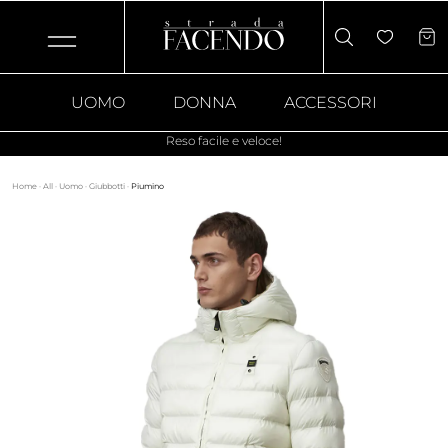
UOMO
DONNA
ACCESSORI
Reso facile e veloce!
Home
·
All
·
Uomo
·
Giubbotti
·
Piumino