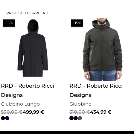
PRODOTTI CORRELATI
-15%
-15%
RRD - Roberto Ricci
RRD - Roberto Ricci
Designs
Designs
Giubbino Lungo
Giubbino
Il
Il
Il
Il
590,00
€
499,99
€
510,00
€
434,99
€
prezzo
prezzo
prezzo
prezzo
originale
attuale
originale
attuale