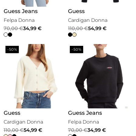
Guess Jeans
Guess
Felpa Donna
Cardigan Donna
Il
Il
Il
Il
70,00
€
34,99
€
110,00
€
54,99
€
prezzo
prezzo
prezzo
prezzo
originale
attuale
originale
attuale
-50%
-50%
era:
è:
era:
è:
70,00 €.
34,99 €.
110,00 €.
54,99 €.
Guess
Guess Jeans
Cardigan Donna
Felpa Donna
Il
Il
Il
Il
110,00
€
54,99
€
70,00
€
34,99
€