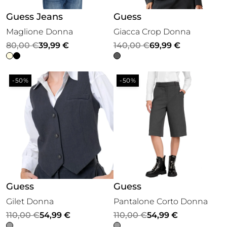
Guess Jeans
Guess
Maglione Donna
Giacca Crop Donna
Il
Il
Il
Il
80,00
€
39,99
€
140,00
€
69,99
€
prezzo
prezzo
prezzo
prezzo
originale
attuale
originale
attuale
-50%
-50%
era:
è:
era:
è:
80,00 €.
39,99 €.
140,00 €.
69,99 €.
Guess
Guess
Gilet Donna
Pantalone Corto Donna
Il
Il
Il
Il
110,00
€
54,99
€
110,00
€
54,99
€