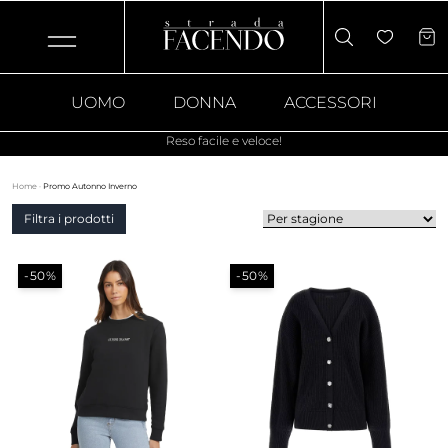
UOMO
DONNA
ACCESSORI
Reso facile e veloce!
Home
·
Promo Autonno Inverno
Filtra i prodotti
-50%
-50%