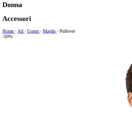
Donna
Accessori
Home
·
All
·
Uomo
·
Maglie
·
Pullover
-50%