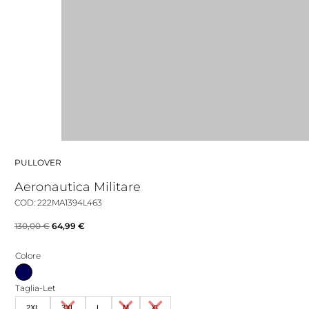
PULLOVER
Aeronautica Militare
COD: 222MA1394L463
Il
Il
130,00
€
64,99
€
prezzo
prezzo
Colore
originale
attuale
era:
è:
Taglia-Let
130,00 €.
64,99 €.
2XL
3XL
L
M
XL