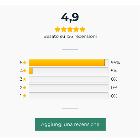
4,9
Basato su 156 recensioni
5
95%
4
5%
3
0%
2
0%
1
0%
Aggiungi una recensione