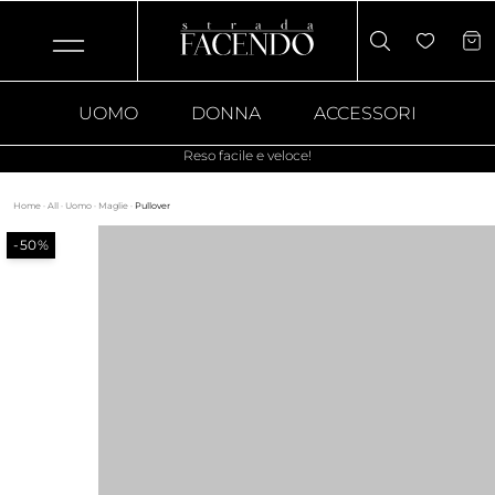
UOMO
DONNA
ACCESSORI
Reso facile e veloce!
Home
·
All
·
Uomo
·
Maglie
·
Pullover
-50%