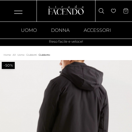
UOMO
DONNA
ACCESSORI
Reso facile e veloce!
Home
·
All
·
Uomo
·
Giubbotti
·
Giubbotto
-50%