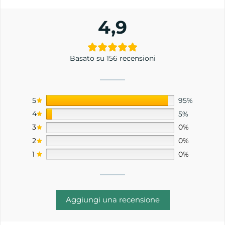
4,9
Basato su 156 recensioni
5
95%
4
5%
3
0%
2
0%
1
0%
Aggiungi una recensione