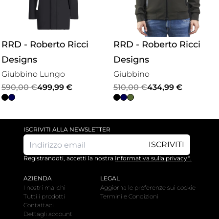
RRD - Roberto Ricci
RRD - Roberto Ricci
Designs
Designs
Giubbino Lungo
Giubbino
Il
Il
Il
Il
590,00
€
499,99
€
510,00
€
434,99
€
prezzo
prezzo
prezzo
prezzo
originale
attuale
originale
attuale
era:
è:
era:
è:
ISCRIVITI ALLA NEWSLETTER
590,00 €.
499,99 €.
510,00 €.
434,99 €.
ISCRIVITI
Registrandoti, accetti la nostra
Informativa sulla privacy*.
AZIENDA
LEGAL
I nostri marchi
Aggiorna le preferenze sui cookie
Tutti i prodotti
Termini e Condizioni
Contattaci
Dettagli account