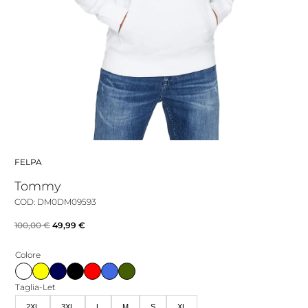
FELPA
Tommy
COD: DM0DM09593
Il
Il
100,00
€
49,99
€
prezzo
prezzo
Colore
originale
attuale
era:
è:
Taglia-Let
100,00 €.
49,99 €.
2XL
3XL
L
M
S
XL