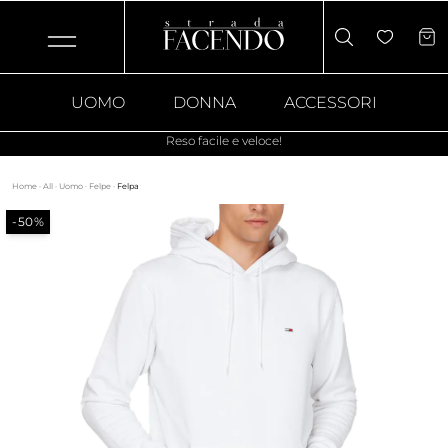
UOMO
DONNA
ACCESSORI
Reso facile e veloce!
Home
·
All
·
Uomo
·
Felpe
·
Felpa
-50%