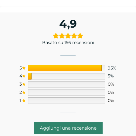
4,9
Basato su 156 recensioni
5
95%
4
5%
3
0%
2
0%
1
0%
Aggiungi una recensione