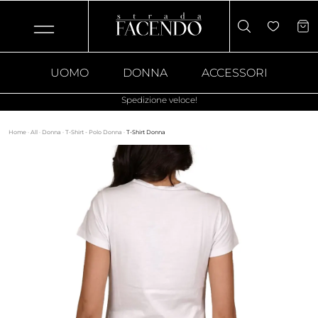
UOMO
DONNA
ACCESSORI
Spedizione veloce!
Home
·
All
·
Donna
·
T-Shirt - Polo Donna
·
T-Shirt Donna