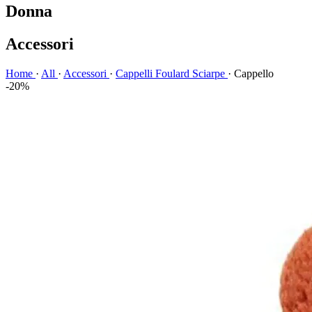
Donna
Accessori
Home
·
All
·
Accessori
·
Cappelli Foulard Sciarpe
·
Cappello
-20%