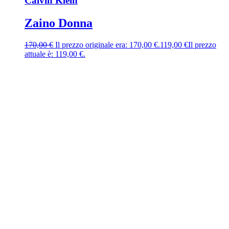
Calvin Klein
Zaino Donna
170,00
€
Il prezzo originale era: 170,00 €.
119,00
€
Il prezzo
attuale è: 119,00 €.