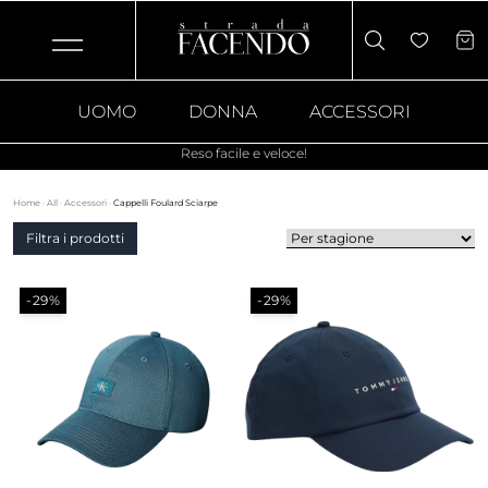
UOMO
DONNA
ACCESSORI
Reso facile e veloce!
Home
·
All
·
Accessori
·
Cappelli Foulard Sciarpe
Filtra i prodotti
-29%
-29%