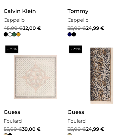
Calvin Klein
Tommy
Cappello
Cappello
Il
Il
Il
Il
45,00
€
32,00
€
35,00
€
24,99
€
prezzo
prezzo
prezzo
prezzo
originale
attuale
originale
attuale
-29%
-29%
era:
è:
era:
è:
45,00 €.
32,00 €.
35,00 €.
24,99 €.
Guess
Guess
Foulard
Foulard
Il
Il
Il
Il
55,00
€
39,00
€
35,00
€
24,99
€