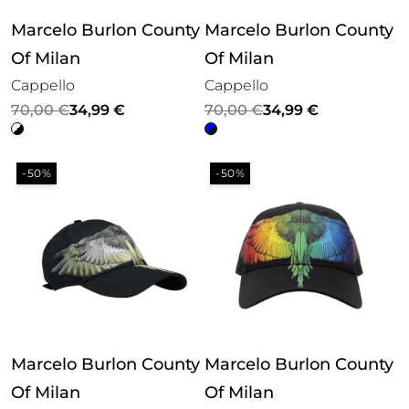
Marcelo Burlon County
Marcelo Burlon County
Of Milan
Of Milan
Cappello
Cappello
Il
Il
Il
Il
70,00
€
34,99
€
70,00
€
34,99
€
prezzo
prezzo
prezzo
prezzo
originale
attuale
originale
attuale
-50%
-50%
era:
è:
era:
è:
70,00 €.
34,99 €.
70,00 €.
34,99 €.
Marcelo Burlon County
Marcelo Burlon County
Of Milan
Of Milan