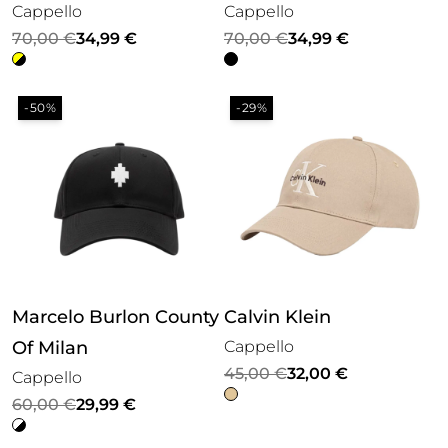
Cappello
Cappello
Il
Il
Il
Il
70,00
€
34,99
€
70,00
€
34,99
€
prezzo
prezzo
prezzo
prezzo
originale
attuale
originale
attuale
-50%
-29%
era:
è:
era:
è:
70,00 €.
34,99 €.
70,00 €.
34,99 €.
Marcelo Burlon County
Calvin Klein
Of Milan
Cappello
Il
Il
45,00
€
32,00
€
Cappello
prezzo
prezzo
Il
Il
60,00
€
29,99
€
originale
attuale
prezzo
prezzo