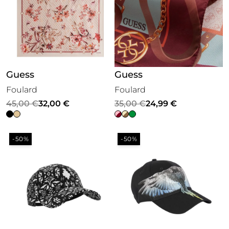
Guess
Guess
Foulard
Foulard
Il
Il
Il
Il
45,00
€
32,00
€
35,00
€
24,99
€
prezzo
prezzo
prezzo
prezzo
originale
attuale
originale
attuale
-50%
-50%
era:
è:
era:
è:
45,00 €.
32,00 €.
35,00 €.
24,99 €.