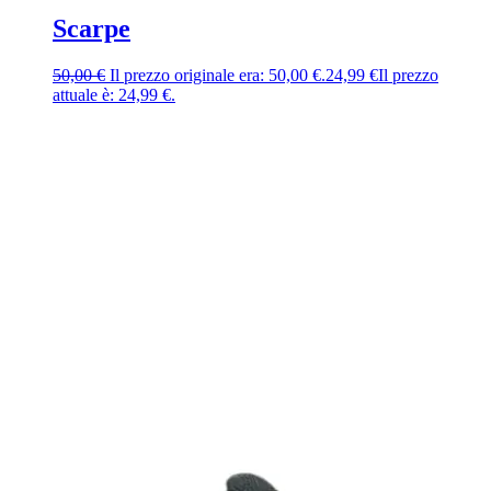
Scarpe
50,00
€
Il prezzo originale era: 50,00 €.
24,99
€
Il prezzo
attuale è: 24,99 €.