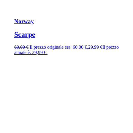
Norway
Scarpe
60,00
€
Il prezzo originale era: 60,00 €.
29,99
€
Il prezzo
attuale è: 29,99 €.