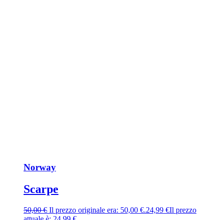
Norway
Scarpe
50,00
€
Il prezzo originale era: 50,00 €.
24,99
€
Il prezzo
attuale è: 24,99 €.