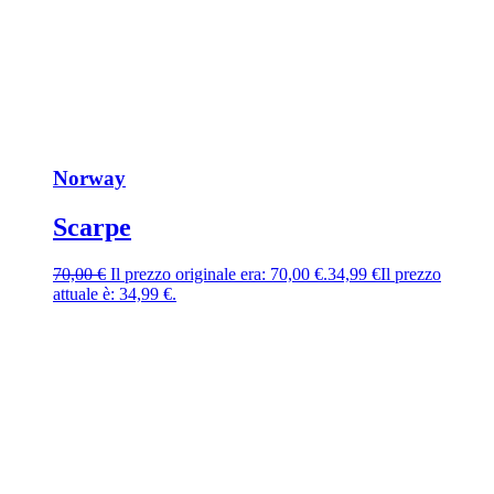
Norway
Scarpe
70,00
€
Il prezzo originale era: 70,00 €.
34,99
€
Il prezzo
attuale è: 34,99 €.