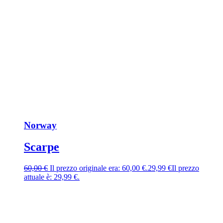
Norway
Scarpe
60,00
€
Il prezzo originale era: 60,00 €.
29,99
€
Il prezzo
attuale è: 29,99 €.