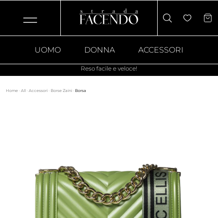
UOMO
DONNA
ACCESSORI
Reso facile e veloce!
Home
·
All
·
Accessori
·
Borse Zaini
·
Borsa