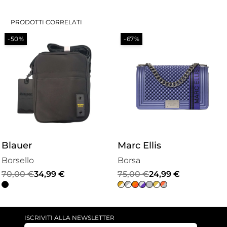
PRODOTTI CORRELATI
-50%
-67%
Blauer
Marc Ellis
Borsello
Borsa
Il
Il
Il
Il
70,00
€
34,99
€
75,00
€
24,99
€
prezzo
prezzo
prezzo
prezzo
originale
attuale
originale
attuale
era:
è:
era:
è:
ISCRIVITI ALLA NEWSLETTER