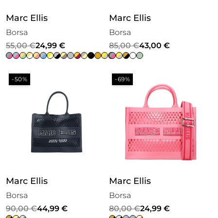
Marc Ellis
Marc Ellis
Borsa
Borsa
Il
Il
Il
Il
55,00
€
24,99
€
85,00
€
43,00
€
prezzo
prezzo
prezzo
prezzo
originale
attuale
originale
attuale
-50%
-69%
era:
è:
era:
è:
55,00 €.
24,99 €.
85,00 €.
43,00 €.
Marc Ellis
Marc Ellis
Borsa
Borsa
Il
Il
Il
Il
90,00
€
44,99
€
80,00
€
24,99
€