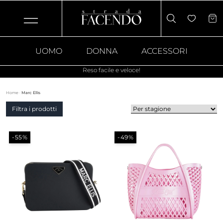
UOMO
DONNA
ACCESSORI
Reso facile e veloce!
Home
·
Marc Ellis
Filtra i prodotti
-55%
-49%