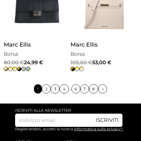
Marc Ellis
Marc Ellis
Borsa
Borsa
Il
Il
Il
Il
80,00
€
24,99
€
105,00
€
53,00
€
prezzo
prezzo
prezzo
prezzo
originale
attuale
originale
attuale
era:
è:
era:
è:
1
2
3
4
…
6
7
8
→
80,00 €.
24,99 €.
105,00 €.
53,00 €.
ISCRIVITI ALLA NEWSLETTER
ISCRIVITI
Registrandoti, accetti la nostra
Informativa sulla privacy*.