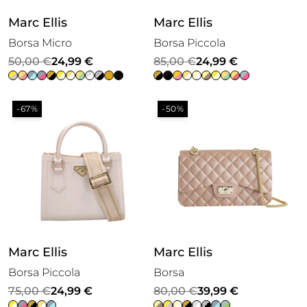
Marc Ellis
Marc Ellis
Borsa Micro
Borsa Piccola
Il
Il
Il
Il
50,00
€
24,99
€
85,00
€
24,99
€
prezzo
prezzo
prezzo
prezzo
originale
attuale
originale
attuale
-67%
-50%
era:
è:
era:
è:
50,00 €.
24,99 €.
85,00 €.
24,99 €.
Marc Ellis
Marc Ellis
Borsa Piccola
Borsa
Il
Il
Il
Il
75,00
€
24,99
€
80,00
€
39,99
€