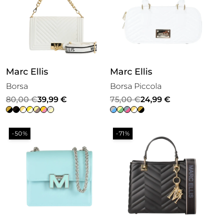
Marc Ellis
Marc Ellis
Borsa
Borsa Piccola
Il
Il
Il
Il
80,00
€
39,99
€
75,00
€
24,99
€
prezzo
prezzo
prezzo
prezzo
originale
attuale
originale
attuale
-50%
-71%
era:
è:
era:
è:
80,00 €.
39,99 €.
75,00 €.
24,99 €.