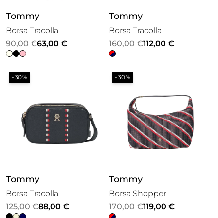
Tommy
Tommy
Borsa Tracolla
Borsa Tracolla
Il
Il
Il
Il
90,00
€
63,00
€
160,00
€
112,00
€
prezzo
prezzo
prezzo
prezzo
originale
attuale
originale
attuale
-30%
-30%
era:
è:
era:
è:
90,00 €.
63,00 €.
160,00 €.
112,00 €.
Tommy
Tommy
Borsa Tracolla
Borsa Shopper
Il
Il
Il
Il
125,00
€
88,00
€
170,00
€
119,00
€