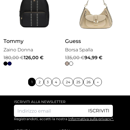
Tommy
Guess
Zaino Donna
Borsa Spalla
Il
Il
Il
Il
180,00
€
126,00
€
135,00
€
94,99
€
prezzo
prezzo
prezzo
prezzo
originale
attuale
originale
attuale
era:
è:
era:
è:
1
2
3
4
…
24
25
26
→
180,00 €.
126,00 €.
135,00 €.
94,99 €.
ISCRIVITI ALLA NEWSLETTER
ISCRIVITI
Registrandoti, accetti la nostra
Informativa sulla privacy*.