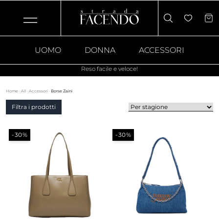
UOMO
DONNA
ACCESSORI
Reso facile e veloce!
Home
·
All
·
Accessori
·
Borse Zaini
Filtra i prodotti
-30%
-30%