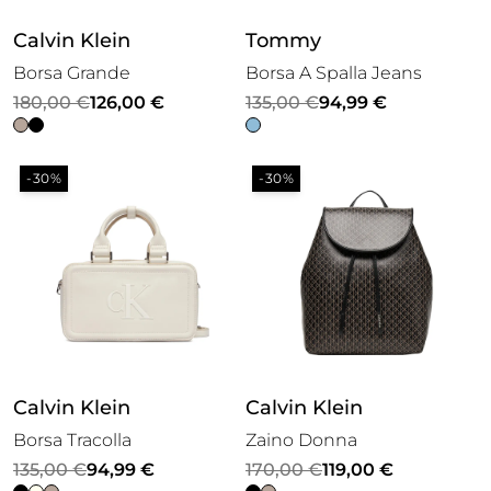
Calvin Klein
Tommy
Borsa Grande
Borsa A Spalla Jeans
Il
Il
Il
Il
180,00
€
126,00
€
135,00
€
94,99
€
prezzo
prezzo
prezzo
prezzo
originale
attuale
originale
attuale
-30%
-30%
era:
è:
era:
è:
180,00 €.
126,00 €.
135,00 €.
94,99 €.
Calvin Klein
Calvin Klein
Borsa Tracolla
Zaino Donna
Il
Il
Il
Il
135,00
€
94,99
€
170,00
€
119,00
€