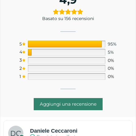
Basato su 156 recensioni
5
95%
4
5%
3
0%
2
0%
1
0%
Aggiungi una recensione
Daniele Ceccaroni