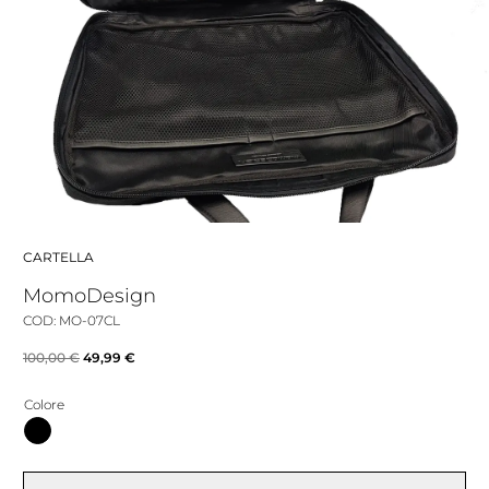
CARTELLA
MomoDesign
COD: MO-07CL
Il
Il
100,00
€
49,99
€
prezzo
prezzo
Colore
originale
attuale
era:
è:
100,00 €.
49,99 €.