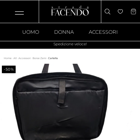
UOMO
DONNA
ACCESSORI
Spedizione veloce!
Home
·
All
·
Accessori
·
Borse Zaini
·
Cartella
-50%