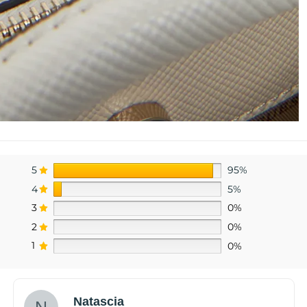
5
95%
4
5%
3
0%
2
0%
1
0%
Natascia