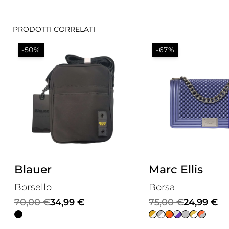
PRODOTTI CORRELATI
-50%
-67%
Blauer
Marc Ellis
Borsello
Borsa
Il
Il
Il
Il
70,00
€
34,99
€
75,00
€
24,99
€
prezzo
prezzo
prezzo
prezzo