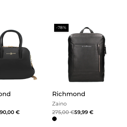
-78%
ond
Richmond
Zaino
Il
Il
90,00
€
275,00
€
59,99
€
prezzo
prezzo