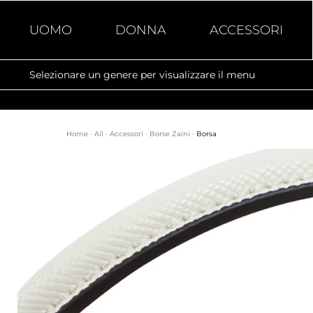
UOMO
DONNA
ACCESSORI
Selezionare un genere per visualizzare il menu
Home
·
All
·
Accessori
·
Borse Zaini
·
Borsa