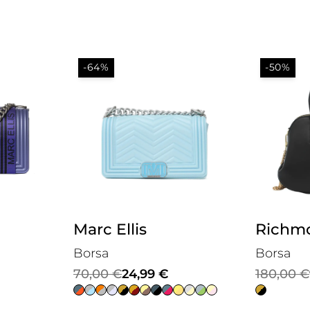
-64%
-50%
Marc Ellis
Richm
Borsa
Borsa
Il
Il
Il
Il
70,00
€
24,99
€
180,00
€
prezzo
prezzo
prezzo
prezzo