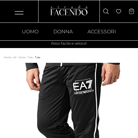
UOMO
DONNA
ACCESSORI
Reso facile e veloce!
Home
·
All
·
Uomo
·
Tute
·
Tuta