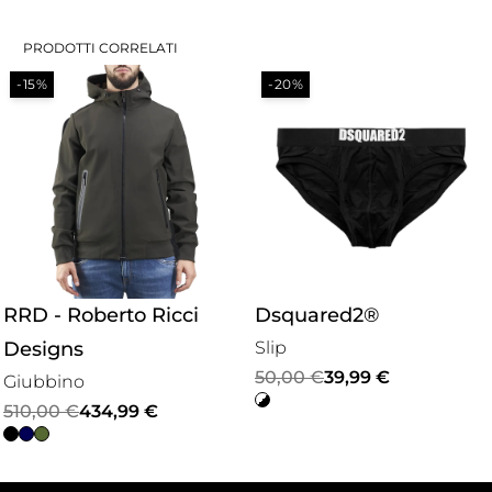
PRODOTTI CORRELATI
-15%
-20%
RRD - Roberto Ricci
Dsquared2®
Designs
Slip
Il
Il
50,00
€
39,99
€
Giubbino
prezzo
prezzo
Il
Il
510,00
€
434,99
€
originale
attuale
prezzo
prezzo
era:
è:
originale
attuale