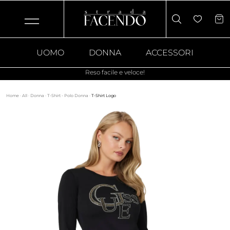
UOMO
DONNA
ACCESSORI
Reso facile e veloce!
Home
·
All
·
Donna
·
T-Shirt - Polo Donna
·
T-Shirt Logo