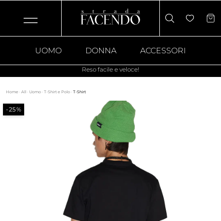
UOMO
DONNA
ACCESSORI
Reso facile e veloce!
Home
·
All
·
Uomo
·
T-Shirt e Polo
·
T-Shirt
-25%