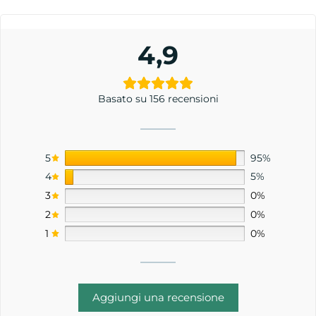
4,9
Basato su 156 recensioni
5
95%
4
5%
3
0%
2
0%
1
0%
Aggiungi una recensione