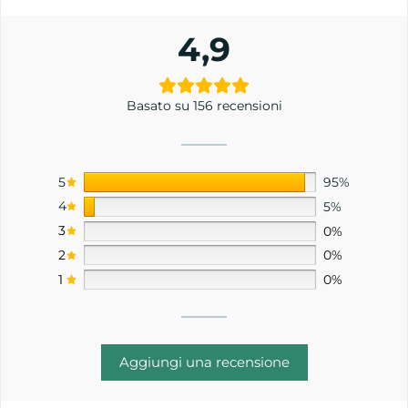
4,9
Basato su 156 recensioni
5
95%
4
5%
3
0%
2
0%
1
0%
Aggiungi una recensione