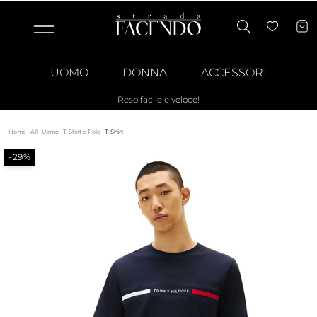
UOMO
DONNA
ACCESSORI
Reso facile e veloce!
Home
·
All
·
Uomo
·
T-Shirt e Polo
·
T-Shirt
-29%