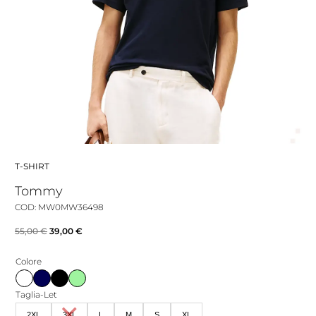
T-SHIRT
Tommy
COD: MW0MW36498
Il
Il
55,00
€
39,00
€
prezzo
prezzo
Colore
originale
attuale
era:
è:
Taglia-Let
55,00 €.
39,00 €.
2XL
3XL
L
M
S
XL