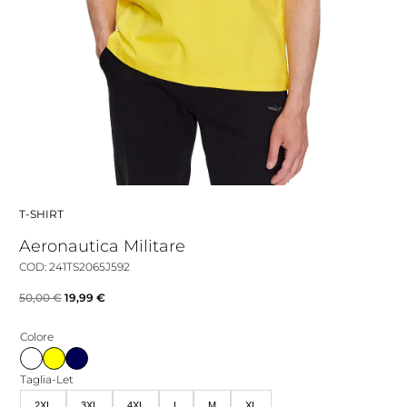
T-SHIRT
Aeronautica Militare
COD: 241TS2065J592
Il
Il
50,00
€
19,99
€
prezzo
prezzo
Colore
originale
attuale
era:
è:
Taglia-Let
50,00 €.
19,99 €.
2XL
3XL
4XL
L
M
XL