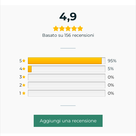
4,9
Basato su 156 recensioni
5
95%
4
5%
3
0%
2
0%
1
0%
Aggiungi una recensione