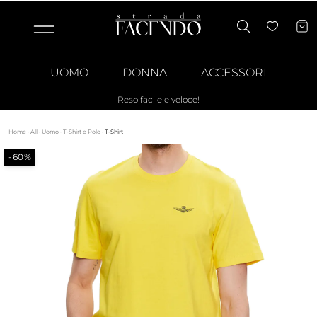
UOMO
DONNA
ACCESSORI
Reso facile e veloce!
Home
·
All
·
Uomo
·
T-Shirt e Polo
·
T-Shirt
-60%