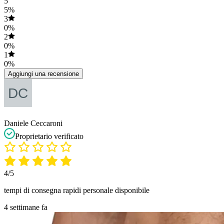
5
5%
3
0%
2
0%
1
0%
Aggiungi una recensione
Daniele Ceccaroni
Proprietario verificato
4/5
tempi di consegna rapidi personale disponibile
4 settimane fa