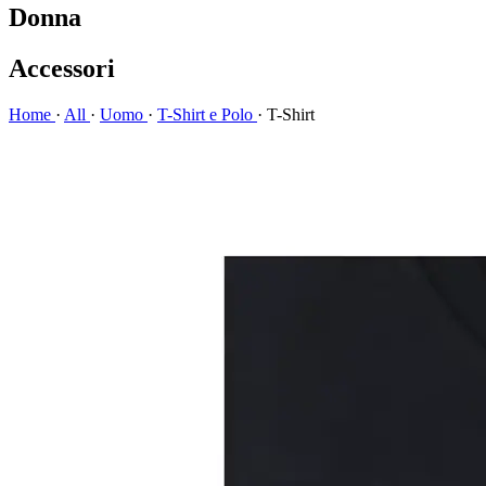
Donna
Accessori
Home
·
All
·
Uomo
·
T-Shirt e Polo
·
T-Shirt