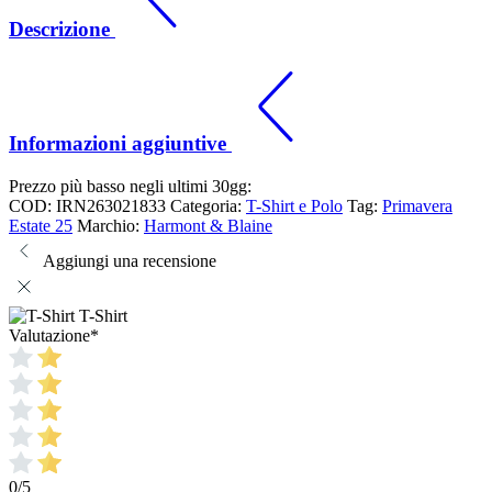
Descrizione
Informazioni aggiuntive
Prezzo più basso negli ultimi 30gg:
COD:
IRN263021833
Categoria:
T-Shirt e Polo
Tag:
Primavera
Estate 25
Marchio:
Harmont & Blaine
Aggiungi una recensione
T-Shirt
Valutazione
*
0/5