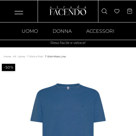
UOMO
DONNA
ACCESSORI
Reso facile e veloce!
Home
·
All
·
Uomo
·
T-Shirt e Polo
·
T-Shirt Misto Lino
-50%