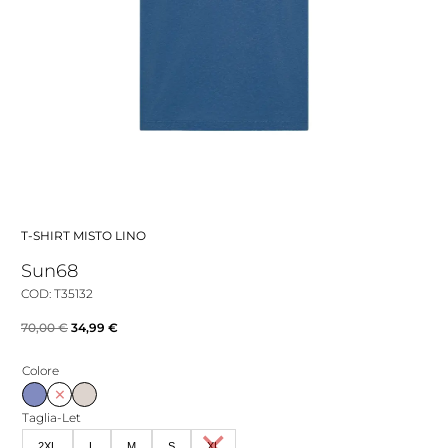
T-SHIRT MISTO LINO
Sun68
COD: T35132
Il
Il
70,00
€
34,99
€
prezzo
prezzo
Colore
originale
attuale
era:
è:
Taglia-Let
70,00 €.
34,99 €.
2XL
L
M
S
XL