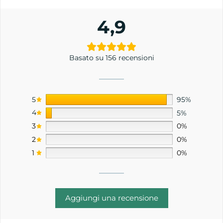
4,9
Basato su 156 recensioni
5
95%
4
5%
3
0%
2
0%
1
0%
Aggiungi una recensione