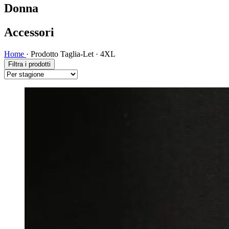
Donna
Accessori
Home
·
Prodotto Taglia-Let
·
4XL
Filtra i prodotti