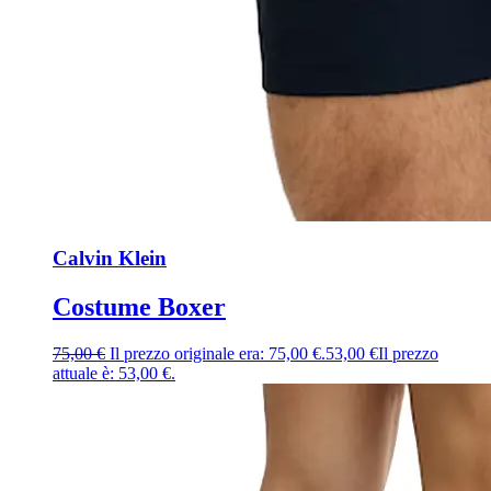
Calvin Klein
Costume Boxer
75,00
€
Il prezzo originale era: 75,00 €.
53,00
€
Il prezzo
attuale è: 53,00 €.