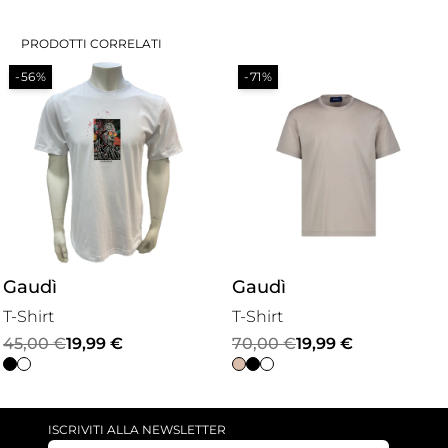
PRODOTTI CORRELATI
-56%
-71%
Gaudì
Gaudì
T-Shirt
T-Shirt
Il
Il
Il
Il
45,00
€
19,99
€
70,00
€
19,99
€
prezzo
prezzo
prezzo
prezzo
originale
attuale
originale
attuale
era:
è:
era:
è:
ISCRIVITI ALLA NEWSLETTER