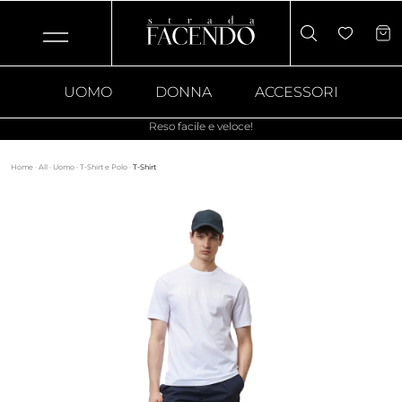
UOMO
DONNA
ACCESSORI
Reso facile e veloce!
Home
·
All
·
Uomo
·
T-Shirt e Polo
·
T-Shirt