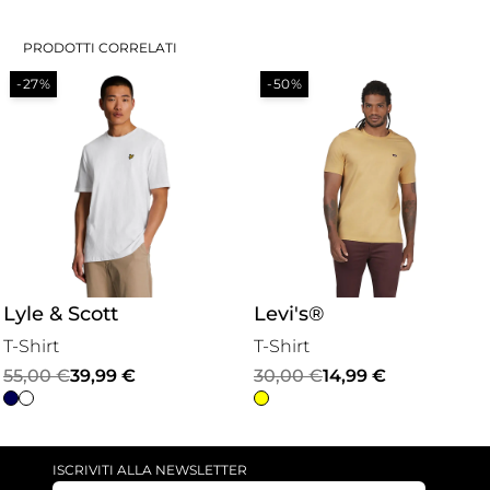
PRODOTTI CORRELATI
-50%
-50%
Levi's®
Levi's®
T-Shirt
T-Shirt
Il
Il
Il
Il
30,00
€
14,99
€
30,00
€
14,99
€
prezzo
prezzo
prezzo
prezzo
originale
attuale
originale
attuale
era:
è:
era:
è:
ISCRIVITI ALLA NEWSLETTER