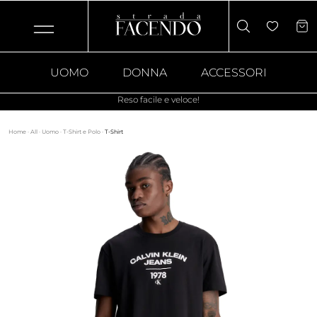
UOMO
DONNA
ACCESSORI
Reso facile e veloce!
Home
·
All
·
Uomo
·
T-Shirt e Polo
·
T-Shirt