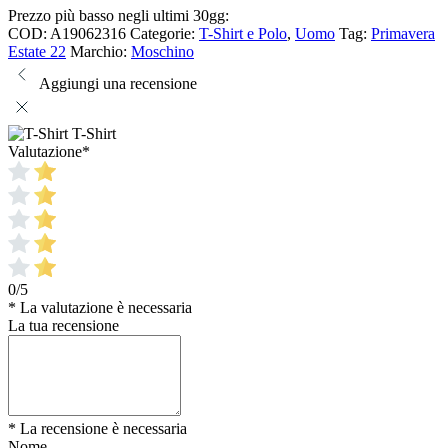
Prezzo più basso negli ultimi 30gg:
COD:
A19062316
Categorie:
T-Shirt e Polo
,
Uomo
Tag:
Primavera
Estate 22
Marchio:
Moschino
Aggiungi una recensione
T-Shirt
Valutazione
*
0/5
* La valutazione è necessaria
La tua recensione
* La recensione è necessaria
Nome