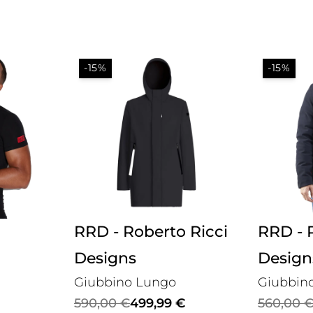
-15%
-15%
RRD - Roberto Ricci
RRD - 
Designs
Design
Giubbino Lungo
Giubbin
Il
Il
Il
Il
590,00
€
499,99
€
560,00