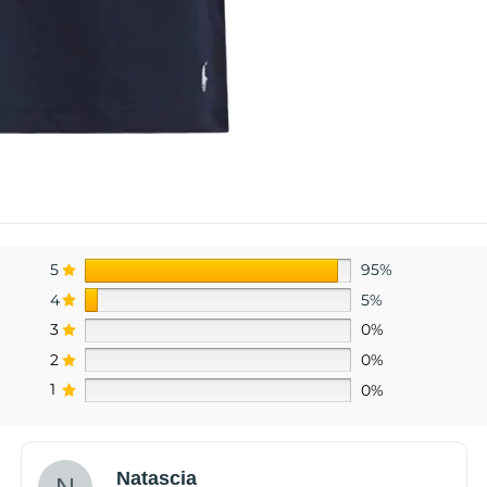
5
95%
4
5%
3
0%
2
0%
1
0%
Natascia