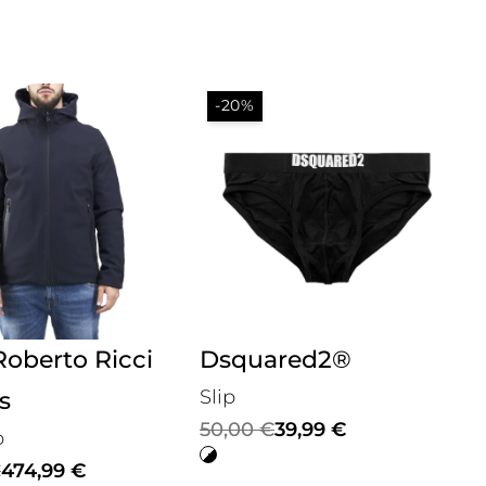
-20%
Roberto Ricci
Dsquared2®
Slip
s
Il
Il
50,00
€
39,99
€
o
prezzo
prezzo
€
474,99
€