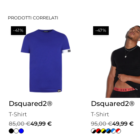
PRODOTTI CORRELATI
-41%
-47%
Dsquared2®
Dsquared2®
T-Shirt
T-Shirt
Il
Il
Il
Il
85,00
€
49,99
€
95,00
€
49,99
€
prezzo
prezzo
prezzo
prezzo