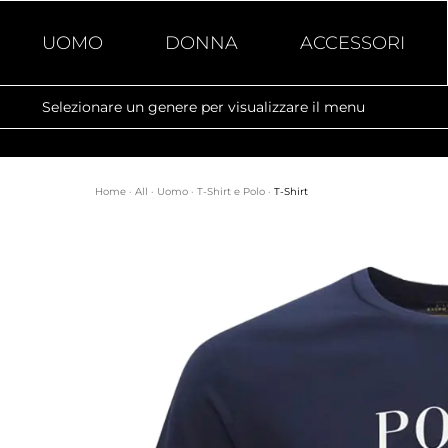
UOMO
DONNA
ACCESSORI
Selezionare un genere per visualizzare il menu
Home
·
All
·
Uomo
·
T-Shirt e Polo
·
T-Shirt