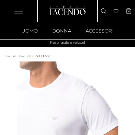
UOMO
DONNA
ACCESSORI
Reso facile e veloce!
Home
·
All
·
Uomo
·
Intimo
·
Set 2 T-Shirt