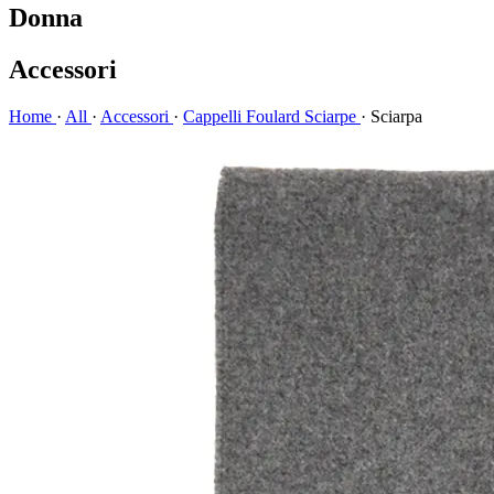
Donna
Accessori
Home
·
All
·
Accessori
·
Cappelli Foulard Sciarpe
·
Sciarpa