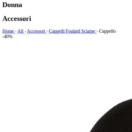
Donna
Accessori
Home
·
All
·
Accessori
·
Cappelli Foulard Sciarpe
·
Cappello
-40%