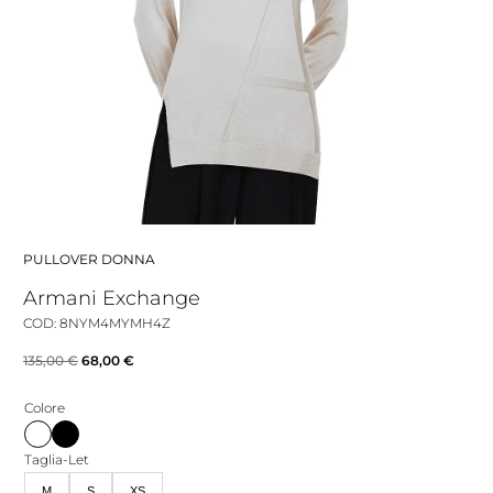
PULLOVER DONNA
Armani Exchange
COD: 8NYM4MYMH4Z
Il
Il
135,00
€
68,00
€
prezzo
prezzo
Colore
originale
attuale
era:
è:
Taglia-Let
135,00 €.
68,00 €.
M
S
XS