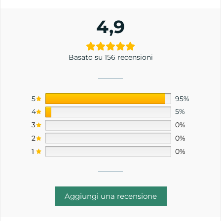
4,9
Basato su 156 recensioni
5
95%
4
5%
3
0%
2
0%
1
0%
Aggiungi una recensione