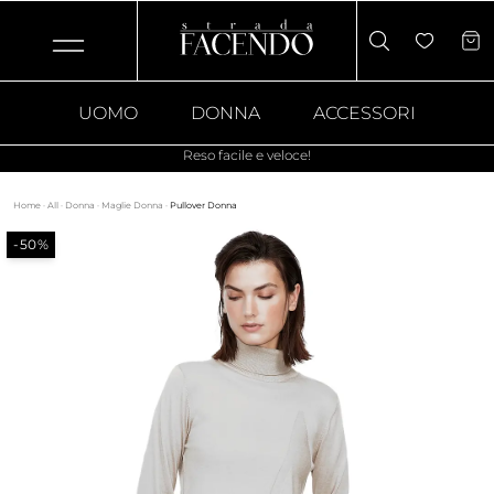
UOMO
DONNA
ACCESSORI
Reso facile e veloce!
Home
·
All
·
Donna
·
Maglie Donna
·
Pullover Donna
-50%