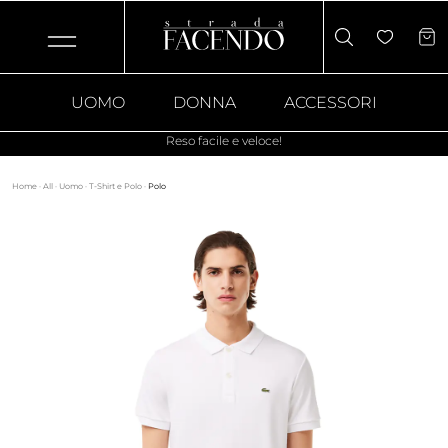
UOMO
DONNA
ACCESSORI
Reso facile e veloce!
Home
·
All
·
Uomo
·
T-Shirt e Polo
·
Polo