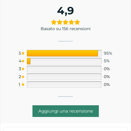
4,9
Basato su 156 recensioni
5
95%
4
5%
3
0%
2
0%
1
0%
Aggiungi una recensione