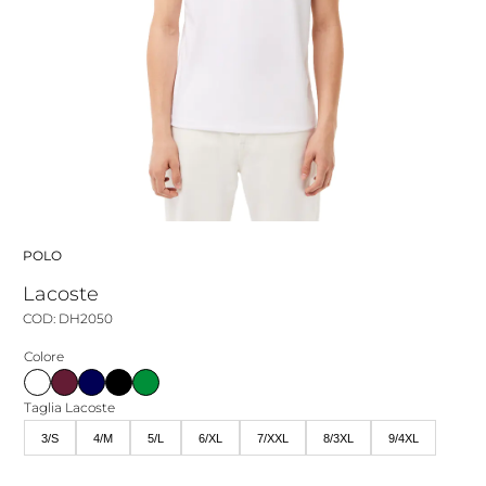
POLO
Lacoste
COD: DH2050
Colore
Taglia Lacoste
3/S
4/M
5/L
6/XL
7/XXL
8/3XL
9/4XL