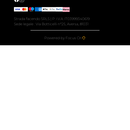
Strada facendo SRLS | P. I.V.A. IT03999340619
Sede legale : Via Botticelli n°25, Aversa, 81031
Powered by Focus On