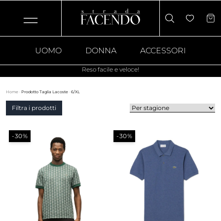
UOMO
DONNA
ACCESSORI
Reso facile e veloce!
Home
·
Prodotto Taglia Lacoste
·
6/XL
Filtra i prodotti
-30%
-30%