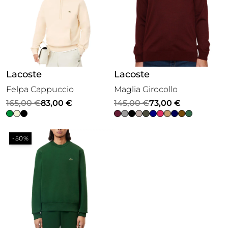
Lacoste
Lacoste
Felpa Cappuccio
Maglia Girocollo
Il
Il
Il
Il
165,00
€
83,00
€
145,00
€
73,00
€
prezzo
prezzo
prezzo
prezzo
originale
attuale
originale
attuale
-50%
era:
è:
era:
è:
165,00 €.
83,00 €.
145,00 €.
73,00 €.