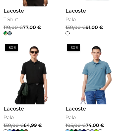
Lacoste
Lacoste
T Shirt
Polo
Il
Il
Il
Il
110,00
€
77,00
€
130,00
€
91,00
€
prezzo
prezzo
prezzo
prezzo
originale
attuale
originale
attuale
-50%
-30%
era:
è:
era:
è:
110,00 €.
77,00 €.
130,00 €.
91,00 €.
Lacoste
Lacoste
Polo
Polo
Il
Il
Il
Il
130,00
€
64,99
€
105,00
€
74,00
€