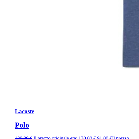
Lacoste
Polo
130,00
€
Il prezzo originale era: 130,00 €.
91,00
€
Il prezzo