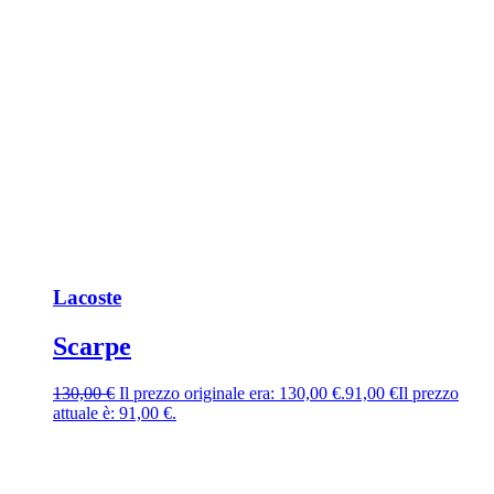
Lacoste
Scarpe
130,00
€
Il prezzo originale era: 130,00 €.
91,00
€
Il prezzo
attuale è: 91,00 €.