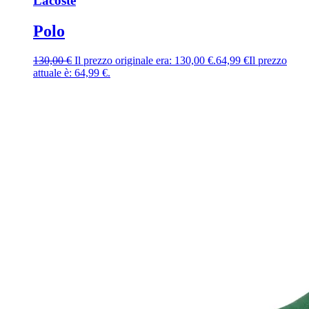
Lacoste
Polo
130,00
€
Il prezzo originale era: 130,00 €.
64,99
€
Il prezzo
attuale è: 64,99 €.