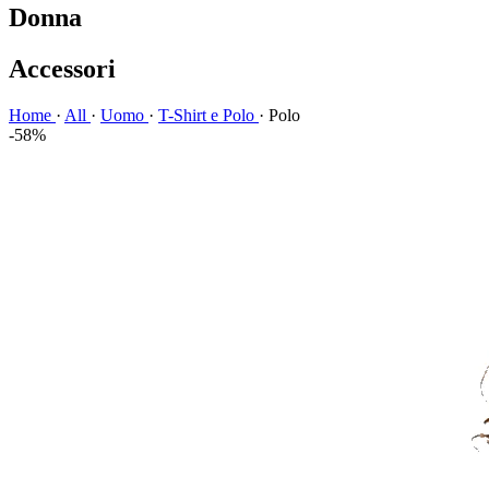
Donna
Accessori
Home
·
All
·
Uomo
·
T-Shirt e Polo
·
Polo
-58%